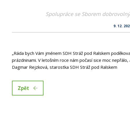
Spolupráce se Sborem dobrovolný
9. 12. 20
„Ráda bych Vám jménem SDH Stráž pod Ralskem poděkovala
prázdninami. V letošním roce nám počasí sice moc nepřálo, ale i
Dagmar Rejzková, starostka SDH Stráž pod Ralskem
Zpět