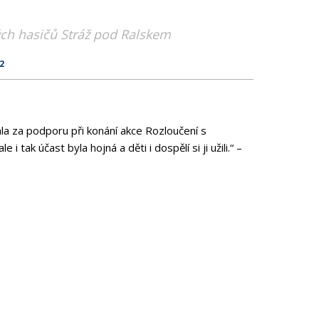
ch hasičů Stráž pod Ralskem
22
 za podporu při konání akce Rozloučení s
 tak účast byla hojná a děti i dospělí si ji užili.“ –