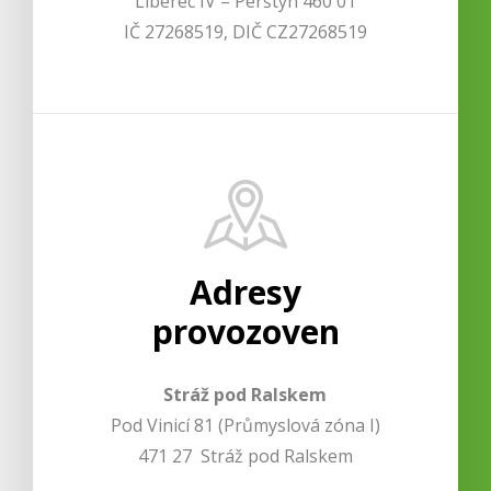
Liberec IV – Perštýn 460 01
IČ 27268519, DIČ CZ27268519
Adresy
provozoven
Stráž pod Ralskem
Pod Vinicí 81 (Průmyslová zóna I)
471 27 Stráž pod Ralskem